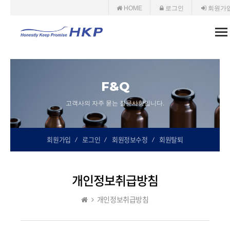
HOME
로그인
회원가
To
nav
F&Q
고객사의 자주 묻는 질문사항입니다.
회원가입
로그인
회원정보수정
회원탈퇴
개인정보취급방침
개인정보취급방침