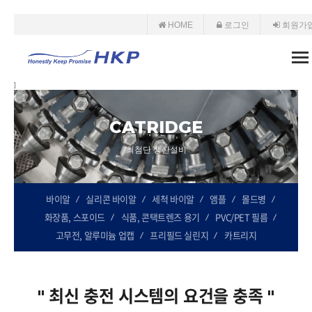
HOME
로그인
회원가
To
nav
]
CATRIDGE
최첨단 생산설비
바이알
실리콘 바이알
세척 바이알
앰플
몰드병
화장품, 스포이드
식품, 콘택트렌즈 용기
PVC/PET 필름
고무전, 알루미늄 업캡
프리필드 실린지
카트리지
" 최신 충전 시스템의 요건을 충족 "