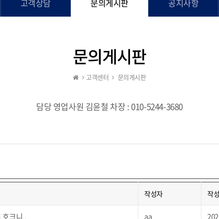
고객상담
문의게시판
공지사항
문의게시판
고객센터
문의게시판
담당 영업사원 김윤철 차장 : 010-5244-3680
작성자
작
호크니..
aa
202