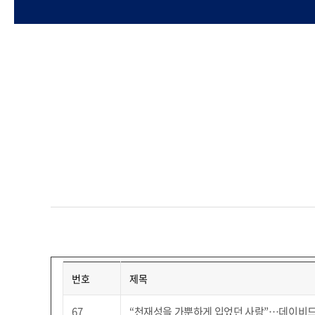
번호
제목
67
“천재성을 가뿐하게 입었던 사람”…데이비드 