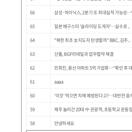
66
삼성·하이닉스, 2분기 또 최대실적 가능성…영
65
일본 배구스타 '슬라이딩 도게자'…실수로 ..
64
"북한 최초 女지도자 탄생할까" BBC, 김주..
63
산돌, BGF리테일과 업무협약 체결
62
민희진, 용산 아파트 5억 가압류…“확인 후 대응
61
aaaa
60
‘이것’ 먹으면 치매 예방된다고?…대반전 음식
59
제주 놀러간 20대 中 관광객, 초등학교 운동장·
58
안녕하세요