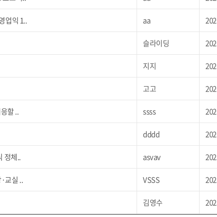
업익 1..
aa
202
슬라이딩
202
지지
202
고고
202
할 ..
ssss
202
dddd
202
 정체..
asvav
202
교실 ..
VSSS
202
김영수
202